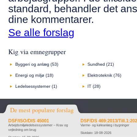
standard, behandler det ans
dine kommentarer.
Se alle forslag
Kig via emnegrupper
Byggeri og anlæg (53)
Sundhed (21)
Energi og miljø (18)
Elektroteknik (76)
Ledelsessystemer (1)
IT (28)
De mest populære forslag
DSF/ISO/DIS 45001
DSF/DS 469:2013/Till.1:20
Arbejdsmiljøledelsessystemer – Krav og
Varme- og køleanlæg i bygninger
vejledning om brug
Slutdato:
18-08-2026