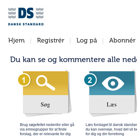
Jump
Tilgængelighed
Betingelser
to
[0]
[8]
content
»
»
[s]
Hjem
Registrér
Log på
Abonnér
»
Du kan se og kommentere alle neden
Søg
Læs
Brug søgefeltet nedenfor eller gå
Læs forslaget til dansk standar
via emnegrupper for at finde
du kan overveje, hvad det vil b
forslag, der er relevante for dig
for dig og din forretning