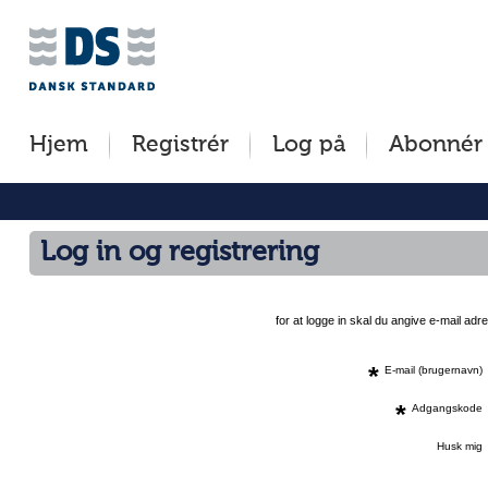
Jump
to
content
[s]
Hjem
Registrér
Log på
Abonnér
»
Log in og registrering
for at logge in skal du angive e-mail a
*
E-mail (brugernavn)
*
Adgangskode
Husk mig