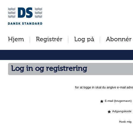
Jump
to
content
[s]
Hjem
Registrér
Log på
Abonnér
»
Log in og registrering
for at logge in skal du angive e-mail a
*
E-mail (brugernavn)
*
Adgangskode
Husk mig