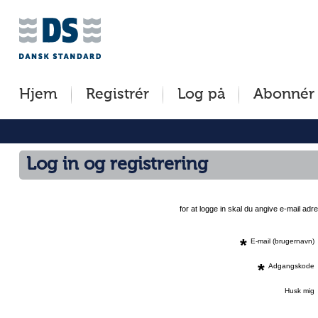
Jump
to
content
[s]
Hjem
Registrér
Log på
Abonnér
»
Log in og registrering
for at logge in skal du angive e-mail a
*
E-mail (brugernavn)
*
Adgangskode
Husk mig