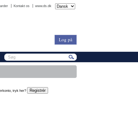
arder
Kontakt os
www.ds.dk
Log på
erkonto, tryk her?