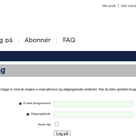
Min profil
Køb stand
g på
Abonnér
FAQ
ng
at logge in skal du angive e-mail adresse og adgangskode nedenfor. Har du ikke oprettet brug
*
E-mail (brugernavn)
*
Adgangskode
Husk mig