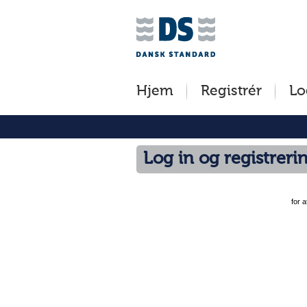
Jump
to
content
[s]
Hjem
Registrér
Lo
»
Log in og registreri
for 