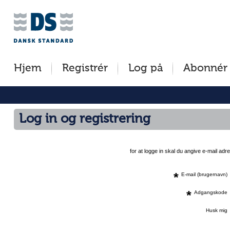
Jump
to
content
[s]
Hjem
Registrér
Log på
Abonnér
»
Log in og registrering
for at logge in skal du angive e-mail a
*
E-mail (brugernavn)
*
Adgangskode
Husk mig