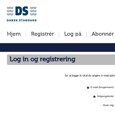
Jump
to
content
[s]
Hjem
Registrér
Log på
Abonnér
»
Log in og registrering
for at logge in skal du angive e-mail a
*
E-mail (brugernavn)
*
Adgangskode
Husk mig