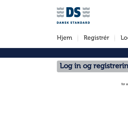
Jump
to
content
[s]
Hjem
Registrér
Lo
»
Log in og registreri
for 