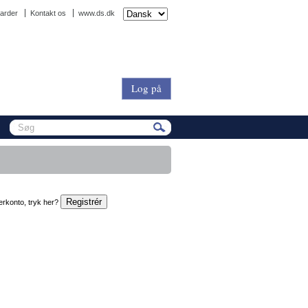
arder
Kontakt os
www.ds.dk
Log på
erkonto, tryk her?