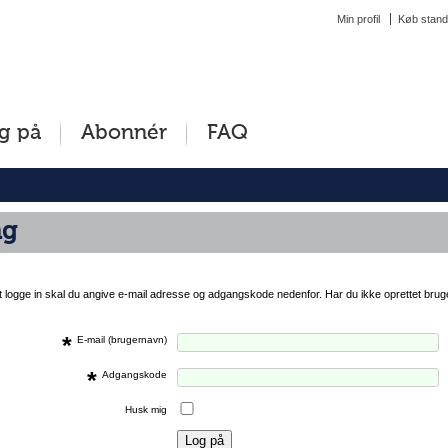
Min profil
Køb stand
g på
Abonnér
FAQ
ng
at logge in skal du angive e-mail adresse og adgangskode nedenfor. Har du ikke oprettet brug
*
E-mail (brugernavn)
*
Adgangskode
Husk mig