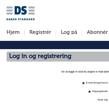
Jump
to
content
[s]
Hjem
Registrér
Log på
Abonnér
»
Log in og registrering
for at logge in skal du angive e-mail a
*
E-mail (brugernavn)
*
Adgangskode
Husk mig