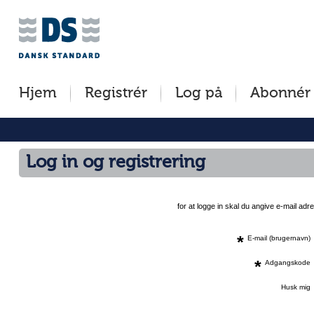
Jump
to
content
[s]
Hjem
Registrér
Log på
Abonnér
»
Log in og registrering
for at logge in skal du angive e-mail a
*
E-mail (brugernavn)
*
Adgangskode
Husk mig