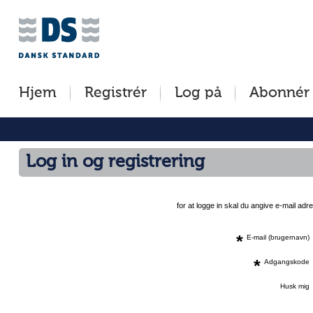
Jump
to
content
[s]
Hjem
Registrér
Log på
Abonnér
»
Log in og registrering
for at logge in skal du angive e-mail a
*
E-mail (brugernavn)
*
Adgangskode
Husk mig