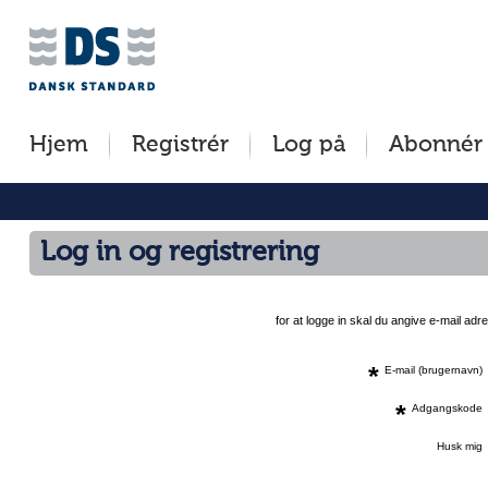
Jump
to
content
[s]
Hjem
Registrér
Log på
Abonnér
»
Log in og registrering
for at logge in skal du angive e-mail a
*
E-mail (brugernavn)
*
Adgangskode
Husk mig