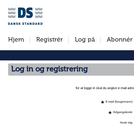
Jump
to
content
[s]
Hjem
Registrér
Log på
Abonnér
»
Log in og registrering
for at logge in skal du angive e-mail a
*
E-mail (brugernavn)
*
Adgangskode
Husk mig