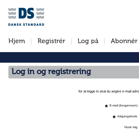
Jump
to
content
[s]
Hjem
Registrér
Log på
Abonnér
»
Log in og registrering
for at logge in skal du angive e-mail a
*
E-mail (brugernavn)
*
Adgangskode
Husk mig