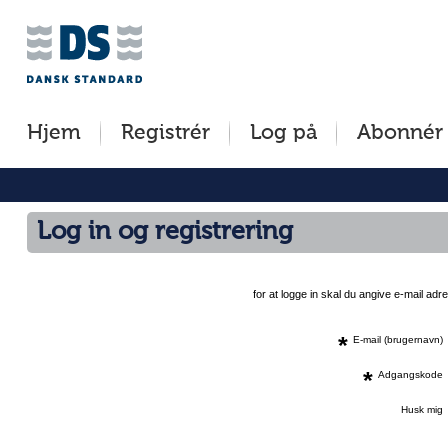
Jump
to
content
[s]
Hjem
Registrér
Log på
Abonnér
»
Log in og registrering
for at logge in skal du angive e-mail a
*
E-mail (brugernavn)
*
Adgangskode
Husk mig