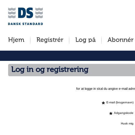
Jump
to
content
[s]
Hjem
Registrér
Log på
Abonnér
»
Log in og registrering
for at logge in skal du angive e-mail a
*
E-mail (brugernavn)
*
Adgangskode
Husk mig