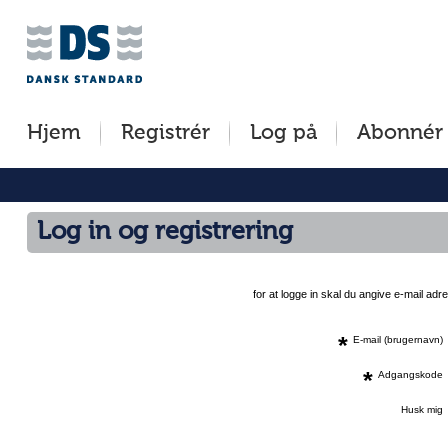
Jump
to
content
[s]
Hjem
Registrér
Log på
Abonnér
»
Log in og registrering
for at logge in skal du angive e-mail a
*
E-mail (brugernavn)
*
Adgangskode
Husk mig