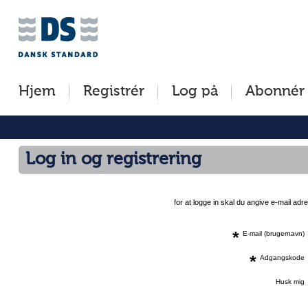
Jump
to
content
[s]
Hjem
Registrér
Log på
Abonnér
»
Log in og registrering
for at logge in skal du angive e-mail a
*
E-mail (brugernavn)
*
Adgangskode
Husk mig