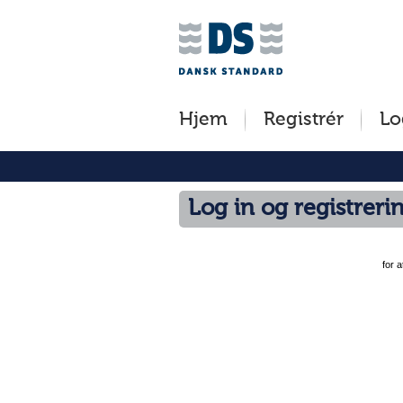
Jump
to
content
[s]
Hjem
Registrér
Lo
»
Log in og registreri
for 