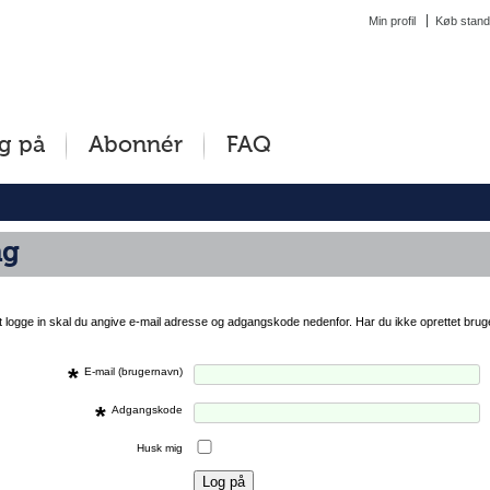
Min profil
Køb stand
g på
Abonnér
FAQ
ng
at logge in skal du angive e-mail adresse og adgangskode nedenfor. Har du ikke oprettet brug
*
E-mail (brugernavn)
*
Adgangskode
Husk mig