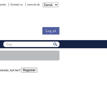
arder
Kontakt os
www.ds.dk
Log på
erkonto, tryk her?