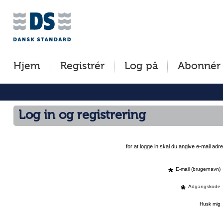
Jump
to
content
[s]
Hjem
Registrér
Log på
Abonnér
»
Log in og registrering
for at logge in skal du angive e-mail a
*
E-mail (brugernavn)
*
Adgangskode
Husk mig