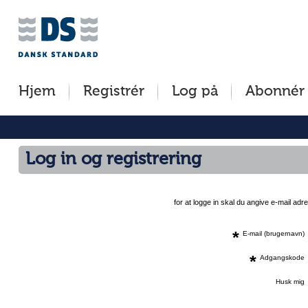
Jump
to
content
[s]
Hjem
Registrér
Log på
Abonnér
»
Log in og registrering
for at logge in skal du angive e-mail a
*
E-mail (brugernavn)
*
Adgangskode
Husk mig