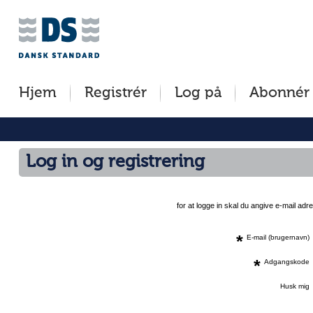
Jump
to
content
[s]
Hjem
Registrér
Log på
Abonnér
»
Log in og registrering
for at logge in skal du angive e-mail a
*
E-mail (brugernavn)
*
Adgangskode
Husk mig