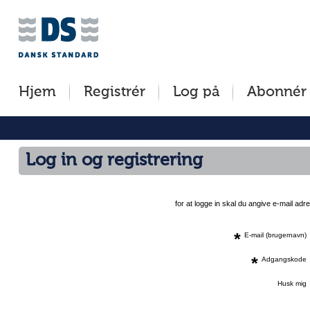
Jump
to
content
[s]
Hjem
Registrér
Log på
Abonnér
»
Log in og registrering
for at logge in skal du angive e-mail a
*
E-mail (brugernavn)
*
Adgangskode
Husk mig