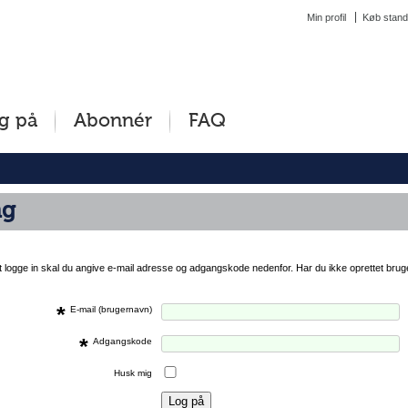
Min profil
Køb stand
g på
Abonnér
FAQ
ng
at logge in skal du angive e-mail adresse og adgangskode nedenfor. Har du ikke oprettet brug
*
E-mail (brugernavn)
*
Adgangskode
Husk mig