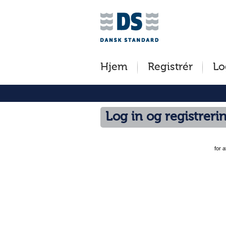
Jump
to
content
[s]
Hjem
Registrér
Lo
»
Log in og registreri
for 