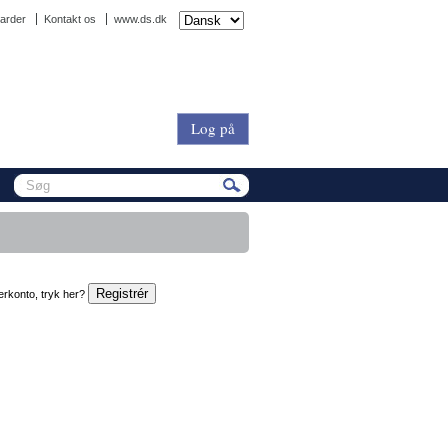
arder
Kontakt os
www.ds.dk
Log på
erkonto, tryk her?