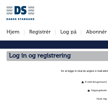
Jump
to
content
[s]
Hjem
Registrér
Log på
Abonnér
»
Log in og registrering
for at logge in skal du angive e-mail a
*
E-mail (brugernavn)
*
Adgangskode
Husk mig