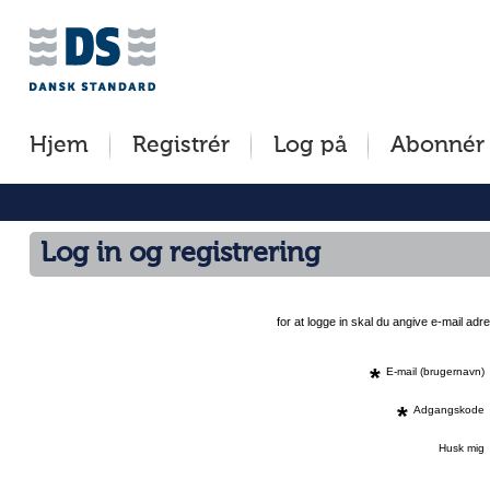
Jump
to
content
[s]
Hjem
Registrér
Log på
Abonnér
»
Log in og registrering
for at logge in skal du angive e-mail a
*
E-mail (brugernavn)
*
Adgangskode
Husk mig