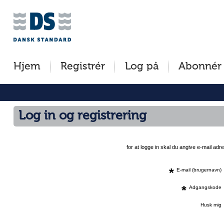
Jump
to
content
[s]
Hjem
Registrér
Log på
Abonnér
»
Log in og registrering
for at logge in skal du angive e-mail a
*
E-mail (brugernavn)
*
Adgangskode
Husk mig