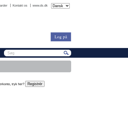
arder
Kontakt os
www.ds.dk
Log på
erkonto, tryk her?