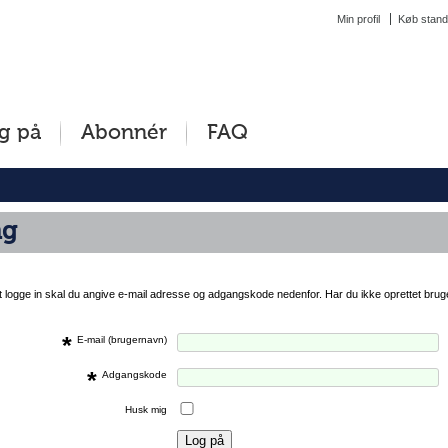
Min profil
Køb stand
g på
Abonnér
FAQ
ng
at logge in skal du angive e-mail adresse og adgangskode nedenfor. Har du ikke oprettet brug
*
E-mail (brugernavn)
*
Adgangskode
Husk mig