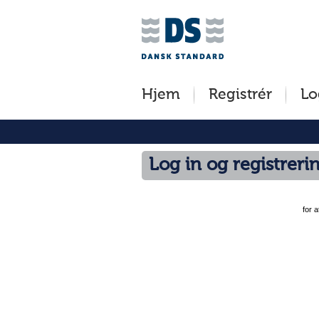
Jump
to
content
[s]
Hjem
Registrér
Lo
»
Log in og registreri
for 