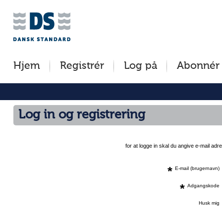
Jump
to
content
[s]
Hjem
Registrér
Log på
Abonnér
»
Log in og registrering
for at logge in skal du angive e-mail a
*
E-mail (brugernavn)
*
Adgangskode
Husk mig