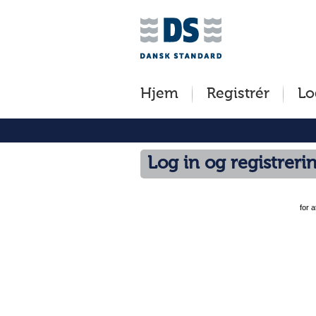
Jump
to
content
[s]
Hjem
Registrér
Lo
»
Log in og registreri
for 