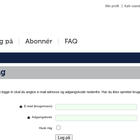
Min profil
Køb stand
g på
Abonnér
FAQ
ng
at logge in skal du angive e-mail adresse og adgangskode nedenfor. Har du ikke oprettet brug
*
E-mail (brugernavn)
*
Adgangskode
Husk mig