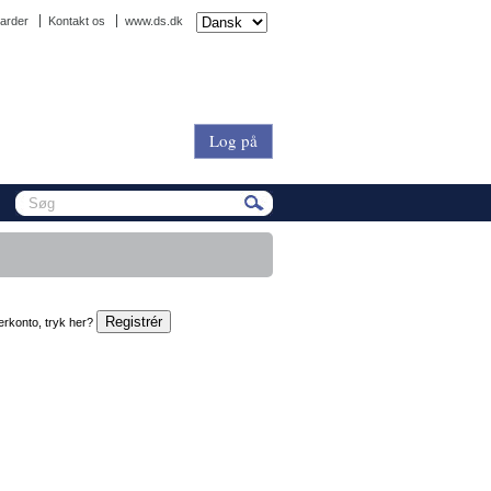
arder
Kontakt os
www.ds.dk
Log på
erkonto, tryk her?