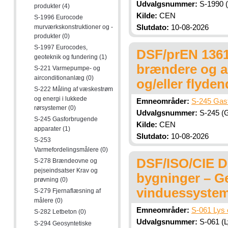
Udvalgsnummer:
S-1990 (
produkter (4)
Kilde:
CEN
S-1996 Eurocode
murværkskonstruktioner og -
Slutdato:
10-08-2026
produkter (0)
S-1997 Eurocodes,
DSF/prEN 13611
geoteknik og fundering (1)
brændere og a
S-221 Varmepumpe- og
airconditionanlæg (0)
og/eller flyde
S-222 Måling af væskestrøm
og energi i lukkede
Emneområder:
S-245 Gasf
rørsystemer (0)
Udvalgsnummer:
S-245 (G
S-245 Gasforbrugende
Kilde:
CEN
apparater (1)
Slutdato:
10-08-2026
S-253
Varmefordelingsmålere (0)
DSF/ISO/CIE DI
S-278 Brændeovne og
pejseindsatser Krav og
bygninger – Ge
prøvning (0)
vinduessyste
S-279 Fjernaflæsning af
målere (0)
Emneområder:
S-061 Lys 
S-282 Letbeton (0)
Udvalgsnummer:
S-061 (L
S-294 Geosyntetiske