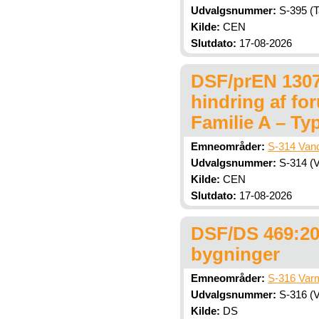
Udvalgsnummer:
S-395 (
Kilde:
CEN
Slutdato:
17-08-2026
DSF/prEN 13076
hindring af for
Familie A – Ty
Emneområder:
S-314 Vand
Udvalgsnummer:
S-314 (V
Kilde:
CEN
Slutdato:
17-08-2026
DSF/DS 469:201
bygninger
Emneområder:
S-316 Varm
Udvalgsnummer:
S-316 (V
Kilde:
DS