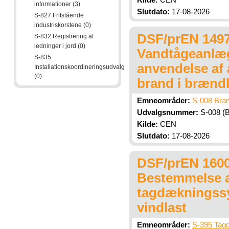
Kilde:
CEN
informationer (3)
Slutdato:
17-08-2026
S-827 Fritstående
industriskorstene (0)
DSF/prEN 1497
S-832 Registrering af
ledninger i jord (0)
Vandtågeanlæg 
S-835
anvendelse af 
Installationskoordineringsudvalg
(0)
brand i brænd
Emneområder:
S-008 Bran
Udvalgsnummer:
S-008 (B
Kilde:
CEN
Slutdato:
17-08-2026
DSF/prEN 16002
Bestemmelse a
tagdækningssy
vindlast
Emneområder:
S-395 Tag