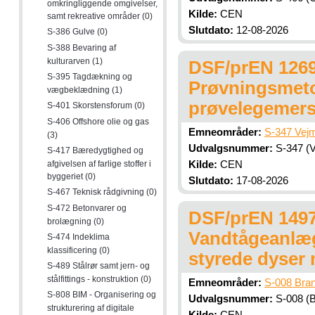
omkringliggende omgivelser,
Kilde:
CEN
samt rekreative områder (0)
Slutdato:
12-08-2026
S-386 Gulve (0)
S-388 Bevaring af
kulturarven (1)
DSF/prEN 1269
S-395 Tagdækning og
Prøvningsmeto
vægbeklædning (1)
prøvelegemer
S-401 Skorstensforum (0)
S-406 Offshore olie og gas
Emneområder:
S-347 Vejm
(3)
Udvalgsnummer:
S-347 (V
S-417 Bæredygtighed og
afgivelsen af farlige stoffer i
Kilde:
CEN
byggeriet (0)
Slutdato:
17-08-2026
S-467 Teknisk rådgivning (0)
S-472 Betonvarer og
DSF/prEN 1497
brolægning (0)
Vandtågeanlæg 
S-474 Indeklima
klassificering (0)
styrede dyser 
S-489 Stålrør samt jern- og
stålfittings - konstruktion (0)
Emneområder:
S-008 Bran
S-808 BIM - Organisering og
Udvalgsnummer:
S-008 (B
strukturering af digitale