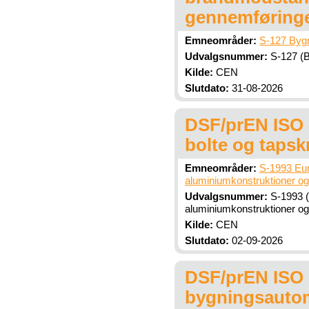
gennemføring
Emneområder:
S-127 Bygn
Udvalgsnummer:
S-127 (B
Kilde:
CEN
Slutdato:
31-08-2026
DSF/prEN ISO 
bolte og taps
Emneområder:
S-1993 Eur
aluminiumkonstruktioner og
Udvalgsnummer:
S-1993 (
aluminiumkonstruktioner og
Kilde:
CEN
Slutdato:
02-09-2026
DSF/prEN ISO 1
bygningsautom