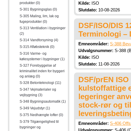
produkter (0)
Kilde:
ISO
S-301 Bygningsglas (0)
Slutdato:
10-08-2026
S-305 Maling, lim, lak og
fugeprodukter (0)
DSF/ISO/DIS 12
S-313 Ventilation i bygninger
Terminologi –
(2)
S-314 Vandforsyning (4)
Emneområder:
S-388 Beva
S-315 Afløbsteknik (0)
Udvalgsnummer:
S-388 (B
S-316 Varme- og
Kilde:
ISO
kølesystemer i bygninger (1)
Slutdato:
11-08-2026
S-327 Forebyggelse af
kriminalitet inden for byggeri
og anlæg (0)
DSF/prEN ISO 1
S-328 Betonteknologi (11)
kulstoffattige
S-347 Vejmaterialer og
legeringer anv
vejbygning (3)
S-348 Bygningsautomatik (1)
stock-rør og ti
S-349 Vejudstyr (1)
leveringsbetin
S-375 Nedhængte lofter (0)
S-379 Tilgængelighed til
Emneområder:
S-406 Offs
bygninger og
Udvalgsnummer:
S-406 (Of