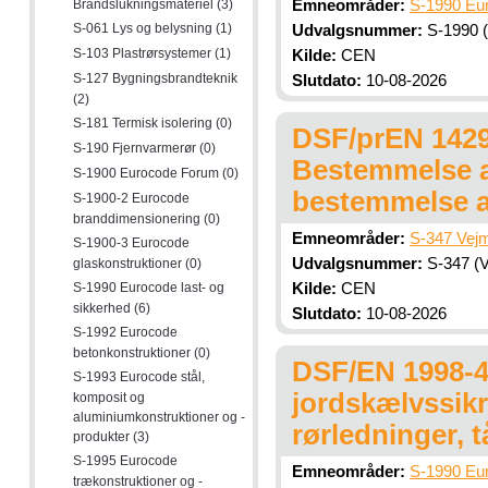
Brandslukningsmateriel (3)
Emneområder:
S-1990 Eur
S-061 Lys og belysning (1)
Udvalgsnummer:
S-1990 (
S-103 Plastrørsystemer (1)
Kilde:
CEN
S-127 Bygningsbrandteknik
Slutdato:
10-08-2026
(2)
S-181 Termisk isolering (0)
DSF/prEN 1429
S-190 Fjernvarmerør (0)
Bestemmelse a
S-1900 Eurocode Forum (0)
bestemmelse af
S-1900-2 Eurocode
branddimensionering (0)
Emneområder:
S-347 Vejm
S-1900-3 Eurocode
Udvalgsnummer:
S-347 (V
glaskonstruktioner (0)
S-1990 Eurocode last- og
Kilde:
CEN
sikkerhed (6)
Slutdato:
10-08-2026
S-1992 Eurocode
betonkonstruktioner (0)
DSF/EN 1998-4
S-1993 Eurocode stål,
jordskælvssikr
komposit og
aluminiumkonstruktioner og -
rørledninger, 
produkter (3)
S-1995 Eurocode
Emneområder:
S-1990 Eur
trækonstruktioner og -