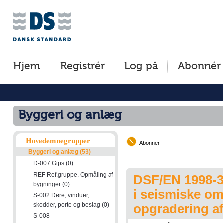
Jump
Tilgængelighed
Betingelser
to
[0]
[8]
content
»
»
[s]
Hjem
Registrér
Log på
Abonnér
»
Byggeri og anlæg
Hovedemnegrupper
Abonner
Byggeri og anlæg (53)
D-007 Gips (0)
REF Ref.gruppe. Opmåling af
DSF/EN 1998-3
bygninger (0)
i seismiske om
S-002 Døre, vinduer,
skodder, porte og beslag (0)
opgradering a
S-008