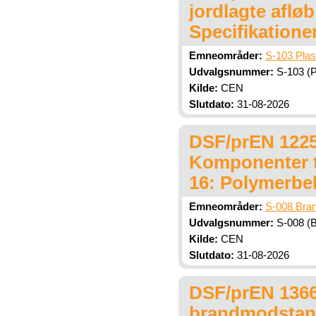
jordlagte afløb
Specifikationer
Emneområder:
S-103 Plas
Udvalgsnummer:
S-103 (P
Kilde:
CEN
Slutdato:
31-08-2026
DSF/prEN 1225
Komponenter ti
16: Polymerbe
Emneområder:
S-008 Bran
Udvalgsnummer:
S-008 (B
Kilde:
CEN
Slutdato:
31-08-2026
DSF/prEN 1366-
brandmodstand