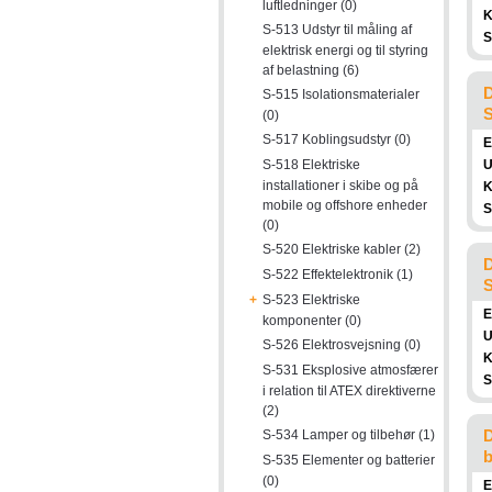
luftledninger (0)
K
S-513 Udstyr til måling af
S
elektrisk energi og til styring
af belastning (6)
D
S-515 Isolationsmaterialer
S
(0)
S-517 Koblingsudstyr (0)
E
S-518 Elektriske
U
installationer i skibe og på
K
mobile og offshore enheder
S
(0)
S-520 Elektriske kabler (2)
D
S-522 Effektelektronik (1)
S
+
S-523 Elektriske
E
komponenter (0)
U
S-526 Elektrosvejsning (0)
K
S-531 Eksplosive atmosfærer
S
i relation til ATEX direktiverne
(2)
D
S-534 Lamper og tilbehør (1)
b
S-535 Elementer og batterier
(0)
E