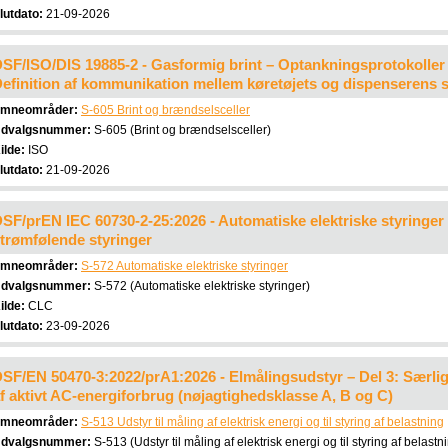
lutdato:
21-09-2026
SF/ISO/DIS 19885-2 - Gasformig brint – Optankningsprotokoller f
efinition af kommunikation mellem køretøjets og dispenserens 
mneområder:
S-605 Brint og brændselsceller
dvalgsnummer:
S-605 (Brint og brændselsceller)
ilde:
ISO
lutdato:
21-09-2026
SF/prEN IEC 60730-2-25:2026 - Automatiske elektriske styringer –
trømfølende styringer
mneområder:
S-572 Automatiske elektriske styringer
dvalgsnummer:
S-572 (Automatiske elektriske styringer)
ilde:
CLC
lutdato:
23-09-2026
SF/EN 50470-3:2022/prA1:2026 - Elmålingsudstyr – Del 3: Særlige
f aktivt AC-energiforbrug (nøjagtighedsklasse A, B og C)
mneområder:
S-513 Udstyr til måling af elektrisk energi og til styring af belastning
dvalgsnummer:
S-513 (Udstyr til måling af elektrisk energi og til styring af belastn