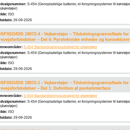
dvalgsnummer:
S-454 (Genopladelige batterier, el-forsyningssystemer til køretøje
ejkøretøjer)
ilde:
ISO
lutdato:
26-09-2026
SF/ISO/DIS 19072-4 - Vejkøretøjer – Tilslutningsgrænseflade for 
revejsforbindelser – Del 4: Pyrotekniske enheder og konnektorer 
mneområder:
S-454 Standardiseringsudvalget for elkøretøjer
dvalgsnummer:
S-454 (Genopladelige batterier, el-forsyningssystemer til køretøje
ejkøretøjer)
ilde:
ISO
lutdato:
29-09-2026
SF/ISO/DIS 19072-1 - Vejkøretøjer – Tilslutningsgrænseflade for 
revejsforbindelser – Del 1: Definition af pocketinterface
mneområder:
S-454 Standardiseringsudvalget for elkøretøjer
dvalgsnummer:
S-454 (Genopladelige batterier, el-forsyningssystemer til køretøje
ejkøretøjer)
ilde:
ISO
lutdato:
29-09-2026