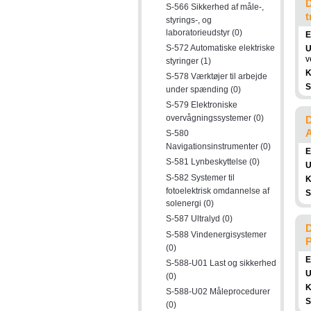
D
S-566 Sikkerhed af måle-,
t
styrings-, og
laboratorieudstyr (0)
E
S-572 Automatiske elektriske
U
v
styringer (1)
K
S-578 Værktøjer til arbejde
S
under spænding (0)
S-579 Elektroniske
overvågningssystemer (0)
D
A
S-580
Navigationsinstrumenter (0)
E
S-581 Lynbeskyttelse (0)
U
S-582 Systemer til
K
fotoelektrisk omdannelse af
S
solenergi (0)
S-587 Ultralyd (0)
D
S-588 Vindenergisystemer
P
(0)
E
S-588-U01 Last og sikkerhed
U
(0)
K
S-588-U02 Måleprocedurer
S
(0)