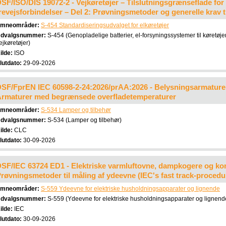
SF/ISO/DIS 19072-2 - Vejkøretøjer – Tilslutningsgrænseflade for 
revejsforbindelser – Del 2: Prøvningsmetoder og generelle krav t
mneområder:
S-454 Standardiseringsudvalget for elkøretøjer
dvalgsnummer:
S-454 (Genopladelige batterier, el-forsyningssystemer til køretøje
ejkøretøjer)
ilde:
ISO
lutdato:
29-09-2026
SF/FprEN IEC 60598-2-24:2026/prAA:2026 - Belysningsarmaturer 
rmaturer med begrænsede overfladetemperaturer
mneområder:
S-534 Lamper og tilbehør
dvalgsnummer:
S-534 (Lamper og tilbehør)
ilde:
CLC
lutdato:
30-09-2026
SF/IEC 63724 ED1 - Elektriske varmluftovne, dampkogere og kom
røvningsmetoder til måling af ydeevne (IEC's fast track-procedu
mneområder:
S-559 Ydeevne for elektriske husholdningsapparater og lignende
dvalgsnummer:
S-559 (Ydeevne for elektriske husholdningsapparater og lignend
ilde:
IEC
lutdato:
30-09-2026