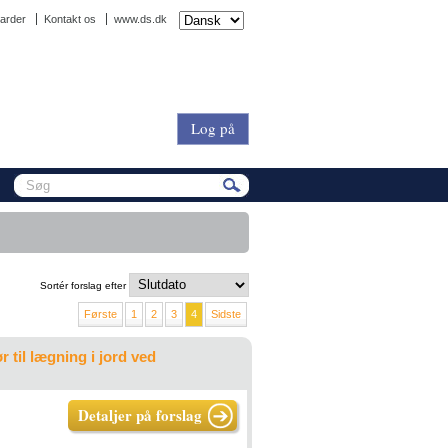
arder
Kontakt os
www.ds.dk
Log på
Sortér forslag efter
Første
1
2
3
4
Sidste
 til lægning i jord ved
Detaljer på forslag