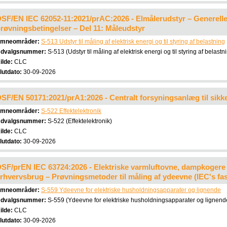
SF/EN IEC 62052-11:2021/prAC:2026 - Elmålerudstyr – Generelle
røvningsbetingelser – Del 11: Måleudstyr
mneområder:
S-513 Udstyr til måling af elektrisk energi og til styring af belastning
dvalgsnummer:
S-513 (Udstyr til måling af elektrisk energi og til styring af belastn
ilde:
CLC
lutdato:
30-09-2026
SF/EN 50171:2021/prA1:2026 - Centralt forsyningsanlæg til sik
mneområder:
S-522 Effektelektronik
dvalgsnummer:
S-522 (Effektelektronik)
ilde:
CLC
lutdato:
30-09-2026
SF/prEN IEC 63724:2026 - Elektriske varmluftovne, dampkogere 
rhvervsbrug – Prøvningsmetoder til måling af ydeevne (IEC's fas
mneområder:
S-559 Ydeevne for elektriske husholdningsapparater og lignende
dvalgsnummer:
S-559 (Ydeevne for elektriske husholdningsapparater og lignend
ilde:
CLC
lutdato:
30-09-2026