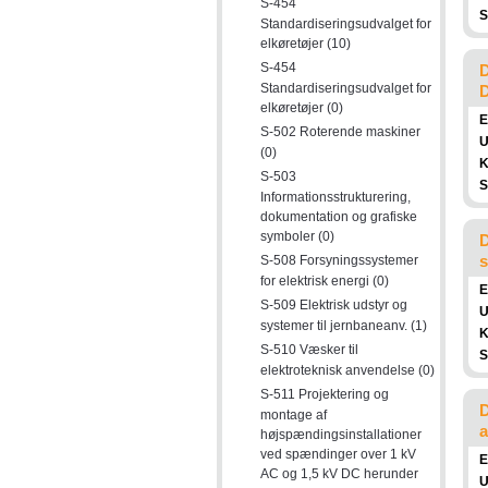
S-454
S
Standardiseringsudvalget for
elkøretøjer (10)
S-454
D
Standardiseringsudvalget for
D
elkøretøjer (0)
E
S-502 Roterende maskiner
U
(0)
K
S-503
S
Informationsstrukturering,
dokumentation og grafiske
symboler (0)
D
s
S-508 Forsyningssystemer
for elektrisk energi (0)
E
S-509 Elektrisk udstyr og
U
systemer til jernbaneanv. (1)
K
S-510 Væsker til
S
elektroteknisk anvendelse (0)
S-511 Projektering og
D
montage af
a
højspændingsinstallationer
ved spændinger over 1 kV
E
AC og 1,5 kV DC herunder
U