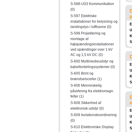
S-588-U03 Kommunikation
(0)
D
S-597 Elektriske
p
installationer for belysning og
E
landingslys i lufthavne (0)
U
S-599 Projektering og
K
montage af
S
højspændingsinstallationer
ved spændinger over 1 kV
AC og 1,5 kV DC (0)
D
S-600 Multimedieudstyr og
E
kabelfordelingssystemer (0)
U
S-605 Brint og
K
brændselsceller (1)
S
S-606 Menneskelig
påvirkning fra elektromagn.
felter (1)
D
e
S-608 Sikkerhed af
elektronisk udstyr (0)
E
S-609 Isolationskoordinering
U
(0)
K
S-610 Elektroniske Display
S