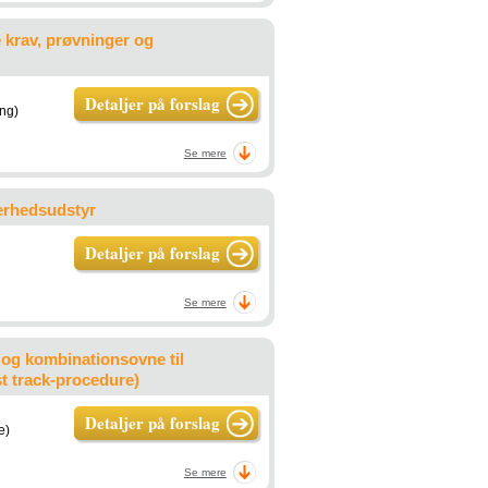
 krav, prøvninger og
Detaljer på forslag
ing)
Se mere
kerhedsudstyr
Detaljer på forslag
Se mere
og kombinationsovne til
t track-procedure)
Detaljer på forslag
e)
Se mere