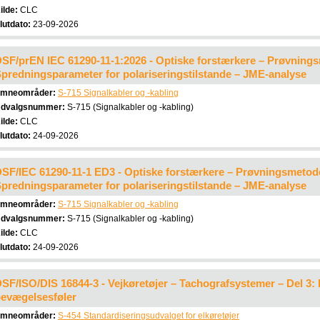
ilde:
CLC
lutdato:
23-09-2026
SF/prEN IEC 61290-11-1:2026 - Optiske forstærkere – Prøvnings
predningsparameter for polariseringstilstande – JME-analyse
mneområder:
S-715 Signalkabler og -kabling
dvalgsnummer:
S-715 (Signalkabler og -kabling)
ilde:
CLC
lutdato:
24-09-2026
SF/IEC 61290-11-1 ED3 - Optiske forstærkere – Prøvningsmetode
predningsparameter for polariseringstilstande – JME-analyse
mneområder:
S-715 Signalkabler og -kabling
dvalgsnummer:
S-715 (Signalkabler og -kabling)
ilde:
CLC
lutdato:
24-09-2026
SF/ISO/DIS 16844-3 - Vejkøretøjer – Tachografsystemer – Del 3
evægelsesføler
mneområder:
S-454 Standardiseringsudvalget for elkøretøjer