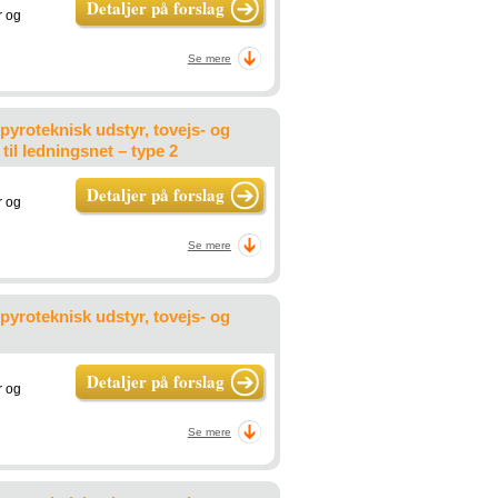
Detaljer på forslag
r og
Se mere
pyroteknisk udstyr, tovejs- og
til ledningsnet – type 2
Detaljer på forslag
r og
Se mere
pyroteknisk udstyr, tovejs- og
Detaljer på forslag
r og
Se mere