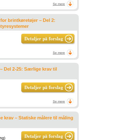
Se mere
or brintkøretøjer – Del 2:
styresystemer
Detaljer på forslag
Se mere
 Del 2-25: Særlige krav til
Detaljer på forslag
Se mere
 krav – Statiske målere til måling
Detaljer på forslag
ing)