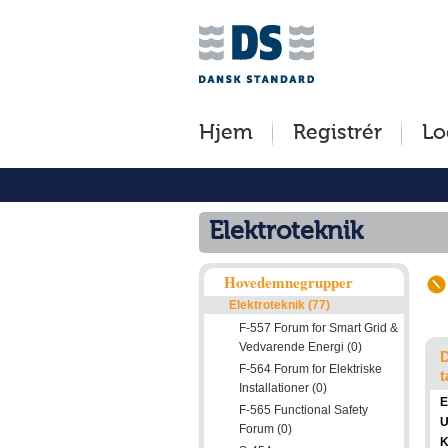
Jump
Tilgængelighed
Betingelser
to
[0]
[8]
content
»
»
[s]
Hjem
Registrér
Lo
»
Elektroteknik
Hovedemnegrupper
Elektroteknik (77)
F-557 Forum for Smart Grid &
Vedvarende Energi (0)
D
F-564 Forum for Elektriske
t
Installationer (0)
E
F-565 Functional Safety
U
Forum (0)
K