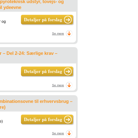
pyroteknisk udstyr, tovejs- og
il ydeevne
Detaljer på forslag
r og
Se mere
– Del 2-24: Særlige krav –
Detaljer på forslag
Se mere
binationsovne til erhvervsbrug –
re)
Detaljer på forslag
e)
Se mere