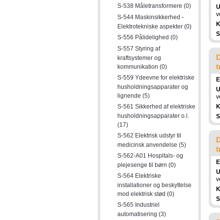
S-538 Måletransformere (0)
U
v
S-544 Maskinsikkerhed -
K
Elektrotekniske aspekter (0)
S
S-556 Pålidelighed (0)
S-557 Styring af
D
kraftsystemer og
t
kommunikation (0)
S-559 Ydeevne for elektriske
E
husholdningsapparater og
U
lignende (5)
v
S-561 Sikkerhed af elektriske
K
husholdningsapparater o.l.
S
(17)
S-562 Elektrisk udstyr til
D
medicinsk anvendelse (5)
t
S-562-A01 Hospitals- og
E
plejesenge til børn (0)
U
S-564 Elektriske
v
installationer og beskyttelse
K
mod elektrisk stød (0)
S
S-565 Industriel
automatisering (3)