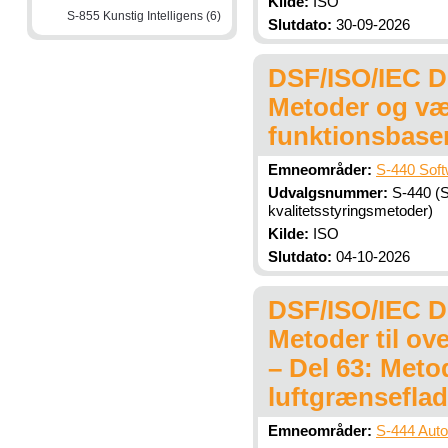
Kilde:
ISO
S-855 Kunstig Intelligens (6)
Slutdato:
30-09-2026
DSF/ISO/IEC DI
Metoder og vær
funktionsbaser
Emneområder:
S-440 Sof
Udvalgsnummer:
S-440 (S
kvalitetsstyringsmetoder)
Kilde:
ISO
Slutdato:
04-10-2026
DSF/ISO/IEC DI
Metoder til o
– Del 63: Meto
luftgrænseflad
Emneområder:
S-444 Auto