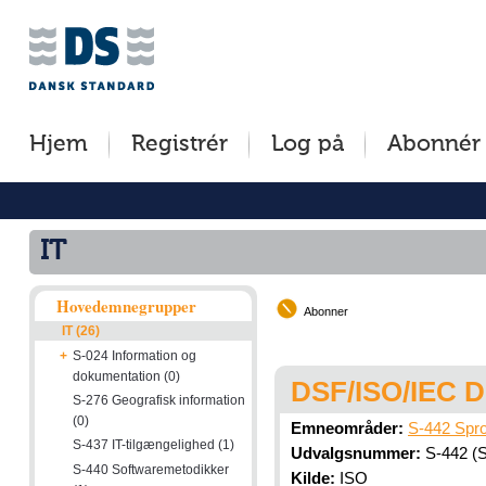
Jump
Tilgængelighed
Betingelser
to
[0]
[8]
content
»
»
[s]
Hjem
Registrér
Log på
Abonnér
»
IT
Hovedemnegrupper
Abonner
IT (26)
+
S-024 Information og
dokumentation (0)
DSF/ISO/IEC D
S-276 Geografisk information
(0)
Emneområder:
S-442 Spro
S-437 IT-tilgængelighed (1)
Udvalgsnummer:
S-442 (S
S-440 Softwaremetodikker
Kilde:
ISO