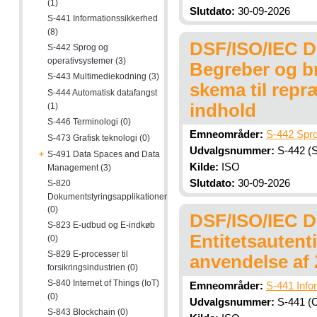
(1)
Slutdato:
30-09-2026
S-441 Informationssikkerhed
(8)
DSF/ISO/IEC DI
S-442 Sprog og
operativsystemer (3)
Begreber og b
S-443 Multimediekodning (3)
skema til repr
S-444 Automatisk datafangst
indhold
(1)
S-446 Terminologi (0)
Emneområder:
S-442 Spro
S-473 Grafisk teknologi (0)
Udvalgsnummer:
S-442 (S
+
S-491 Data Spaces and Data
Kilde:
ISO
Management (3)
Slutdato:
30-09-2026
S-820
Dokumentstyringsapplikationer
(0)
DSF/ISO/IEC DI
S-823 E-udbud og E-indkøb
Entitetsautent
(0)
S-829 E-processer til
anvendelse af 
forsikringsindustrien (0)
S-840 Internet of Things (IoT)
Emneområder:
S-441 Info
(0)
Udvalgsnummer:
S-441 (C
S-843 Blockchain (0)