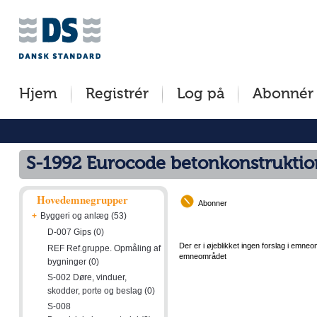
Jump
Tilgængelighed
Betingelser
to
[0]
[8]
content
»
»
[s]
Hjem
Registrér
Log på
Abonnér
»
S-1992 Eurocode betonkonstruktio
Hovedemnegrupper
Abonner
+
Byggeri og anlæg (53)
D-007 Gips (0)
Der er i øjeblikket ingen forslag i emneo
REF Ref.gruppe. Opmåling af
emneområdet
bygninger (0)
S-002 Døre, vinduer,
skodder, porte og beslag (0)
S-008