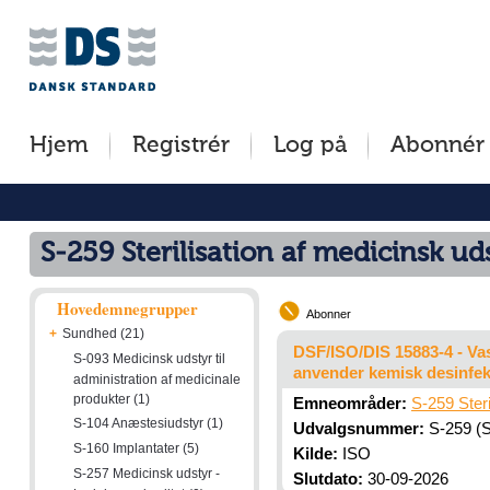
Jump
Tilgængelighed
Betingelser
to
[0]
[8]
content
»
»
[s]
Hjem
Registrér
Log på
Abonnér
»
S-259 Sterilisation af medicinsk ud
Hovedemnegrupper
Abonner
+
Sundhed (21)
DSF/ISO/DIS 15883-4 - Vas
S-093 Medicinsk udstyr til
anvender kemisk desinfekt
administration af medicinale
produkter (1)
Emneområder:
S-259 Steri
S-104 Anæstesiudstyr (1)
Udvalgsnummer:
S-259 (St
S-160 Implantater (5)
Kilde:
ISO
S-257 Medicinsk udstyr -
Slutdato:
30-09-2026