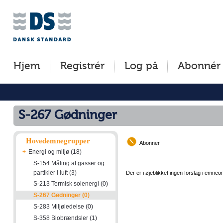
Jump
Tilgængelighed
Betingelser
to
[0]
[8]
content
»
»
[s]
Hjem
Registrér
Log på
Abonnér
»
S-267 Gødninger
Hovedemnegrupper
Abonner
+
Energi og miljø (18)
S-154 Måling af gasser og
partikler i luft (3)
Der er i øjeblikket ingen forslag i emneo
S-213 Termisk solenergi (0)
S-267 Gødninger (0)
S-283 Miljøledelse (0)
S-358 Biobrændsler (1)