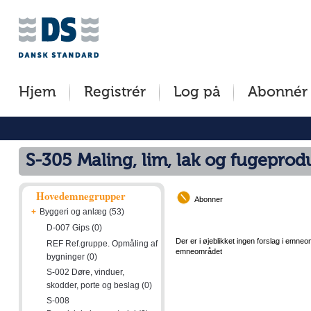
Jump
Tilgængelighed
Betingelser
to
[0]
[8]
content
»
»
[s]
Hjem
Registrér
Log på
Abonnér
»
S-305 Maling, lim, lak og fugeprod
Hovedemnegrupper
Abonner
+
Byggeri og anlæg (53)
D-007 Gips (0)
Der er i øjeblikket ingen forslag i emneo
REF Ref.gruppe. Opmåling af
emneområdet
bygninger (0)
S-002 Døre, vinduer,
skodder, porte og beslag (0)
S-008