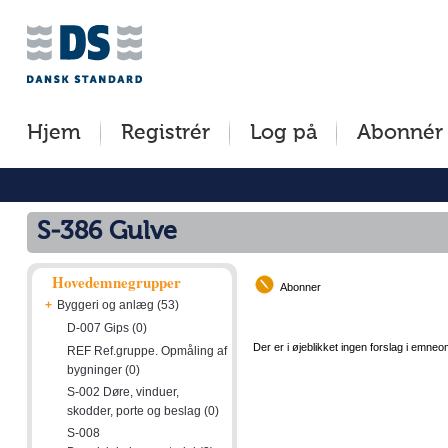
Jump
Tilgængelighed
Betingelser
to
[0]
[8]
content
»
»
[s]
Hjem
Registrér
Log på
Abonnér
»
S-386 Gulve
Hovedemnegrupper
Abonner
+
Byggeri og anlæg (53)
D-007 Gips (0)
Der er i øjeblikket ingen forslag i emneo
REF Ref.gruppe. Opmåling af
bygninger (0)
S-002 Døre, vinduer,
skodder, porte og beslag (0)
S-008