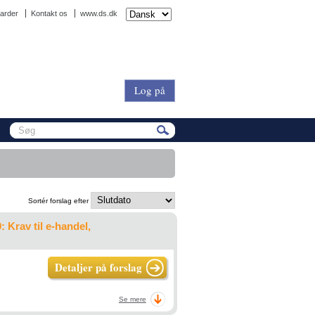
arder
Kontakt os
www.ds.dk
Log på
Sortér forslag efter
 Krav til e-handel,
Detaljer på forslag
Se mere