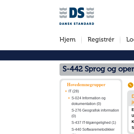
Jump
Tilgængelighed
Betingelser
to
[0]
[8]
content
»
»
[s]
Hjem
Registrér
Lo
»
S-442 Sprog og oper
Hovedemnegrupper
+
IT (28)
D
+
S-024 Information og
j
dokumentation (0)
E
S-276 Geografisk information
U
(0)
K
S-437 IT-tilgængelighed (1)
S
S-440 Softwaremetodikker