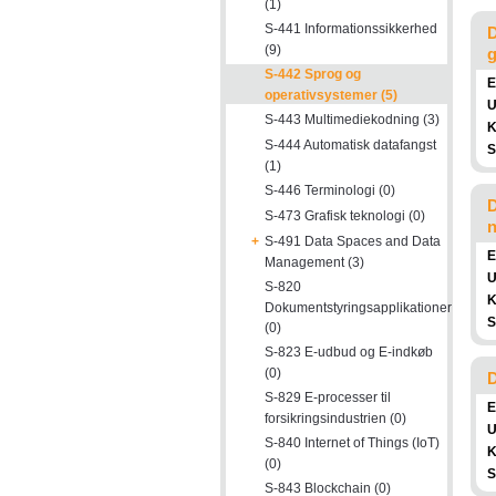
(1)
S-441 Informationssikkerhed
D
(9)
g
S-442 Sprog og
E
operativsystemer (5)
U
S-443 Multimediekodning (3)
K
S-444 Automatisk datafangst
S
(1)
S-446 Terminologi (0)
D
S-473 Grafisk teknologi (0)
n
+
S-491 Data Spaces and Data
E
Management (3)
U
S-820
K
Dokumentstyringsapplikationer
S
(0)
S-823 E-udbud og E-indkøb
(0)
D
S-829 E-processer til
E
forsikringsindustrien (0)
U
S-840 Internet of Things (IoT)
K
(0)
S
S-843 Blockchain (0)