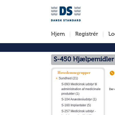
Jump
Tilgængelighed
Betingelser
to
[0]
[8]
content
»
»
[s]
Hjem
Registrér
Lo
»
S-450 Hjælpemidler
Hovedemnegrupper
+
Sundhed (21)
S-093 Medicinsk udstyr til
administration af medicinale
Der 
produkter (1)
S-104 Anæstesiudstyr (1)
S-160 Implantater (5)
S-257 Medicinsk udstyr -