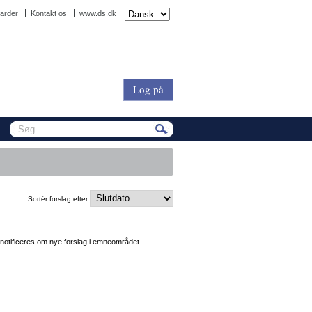
arder
Kontakt os
www.ds.dk
Log på
Sortér forslag efter
l notificeres om nye forslag i emneområdet