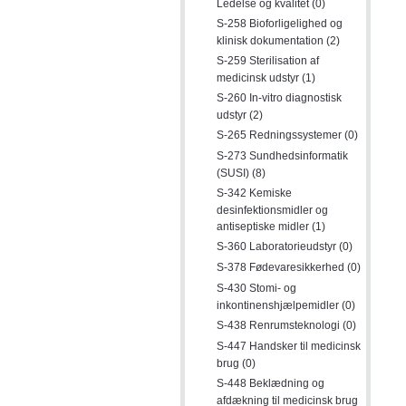
Ledelse og kvalitet (0)
S-258 Bioforligelighed og
klinisk dokumentation (2)
S-259 Sterilisation af
medicinsk udstyr (1)
S-260 In-vitro diagnostisk
udstyr (2)
S-265 Redningssystemer (0)
S-273 Sundhedsinformatik
(SUSI) (8)
S-342 Kemiske
desinfektionsmidler og
antiseptiske midler (1)
S-360 Laboratorieudstyr (0)
S-378 Fødevaresikkerhed (0)
S-430 Stomi- og
inkontinenshjælpemidler (0)
S-438 Renrumsteknologi (0)
S-447 Handsker til medicinsk
brug (0)
S-448 Beklædning og
afdækning til medicinsk brug