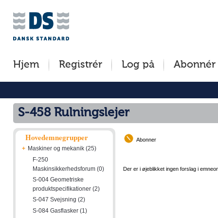
Jump
Tilgængelighed
Betingelser
to
[0]
[8]
content
»
»
[s]
Hjem
Registrér
Log på
Abonnér
»
S-458 Rulningslejer
Hovedemnegrupper
Abonner
+
Maskiner og mekanik (25)
F-250
Maskinsikkerhedsforum (0)
Der er i øjeblikket ingen forslag i emneo
S-004 Geometriske
produktspecifikationer (2)
S-047 Svejsning (2)
S-084 Gasflasker (1)