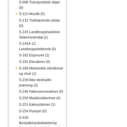
S-098 Transportable stiger
(0)
+
S-115 Akustik (0)
S-132 Trykbærende udstyr
(0)
S-145 Landbrugsmaskiner
Sikkerhed/miljø (1)
S-145A-12
Landbrugselektronik (0)
S-182 Ergonomi (1)
S-191 Elevatorer (0)
+
S-206 Mekaniske vibrationer
og chok (1)
S-239 Ikke-destruktiv
prøvning (3)
S-246 Fødevaremaskiner (0)
S-250 Maskinsikkerhed (4)
S-251 Kølesystemer (1)
S-254 Pumper (0)
S-336
Beskyttelsesbeklædning