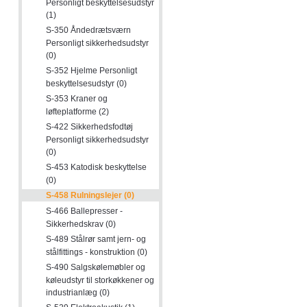
Personligt beskyttelsesudstyr
(1)
S-350 Åndedrætsværn
Personligt sikkerhedsudstyr
(0)
S-352 Hjelme Personligt
beskyttelsesudstyr (0)
S-353 Kraner og
løfteplatforme (2)
S-422 Sikkerhedsfodtøj
Personligt sikkerhedsudstyr
(0)
S-453 Katodisk beskyttelse
(0)
S-458 Rulningslejer (0)
S-466 Ballepresser -
Sikkerhedskrav (0)
S-489 Stålrør samt jern- og
stålfittings - konstruktion (0)
S-490 Salgskølemøbler og
køleudstyr til storkøkkener og
industrianlæg (0)