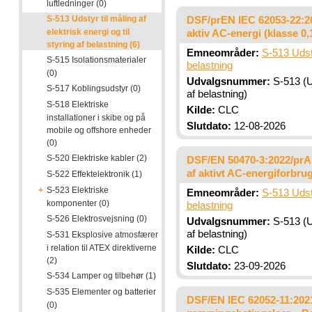
luftledninger (0)
S-513 Udstyr til måling af
DSF/prEN IEC 62053-22:202
elektrisk energi og til
aktiv AC-energi (klasse 0,
styring af belastning (6)
Emneområder:
S-513 Udstyr
S-515 Isolationsmaterialer
belastning
(0)
Udvalgsnummer:
S-513 (Ud
S-517 Koblingsudstyr (0)
af belastning)
S-518 Elektriske
Kilde:
CLC
installationer i skibe og på
Slutdato:
12-08-2026
mobile og offshore enheder
(0)
S-520 Elektriske kabler (2)
DSF/EN 50470-3:2022/prA1:
af aktivt AC-energiforbru
S-522 Effektelektronik (1)
+
S-523 Elektriske
Emneområder:
S-513 Udstyr
komponenter (0)
belastning
S-526 Elektrosvejsning (0)
Udvalgsnummer:
S-513 (Ud
af belastning)
S-531 Eksplosive atmosfærer
i relation til ATEX direktiverne
Kilde:
CLC
(2)
Slutdato:
23-09-2026
S-534 Lamper og tilbehør (1)
S-535 Elementer og batterier
DSF/EN IEC 62052-11:2021
(0)