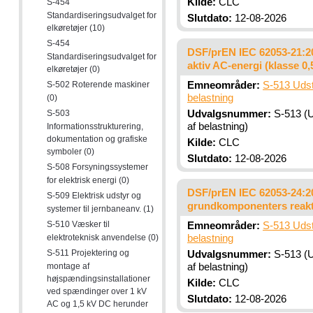
Kilde:
CLC
S-454
Standardiseringsudvalget for
Slutdato:
12-08-2026
elkøretøjer (10)
S-454
DSF/prEN IEC 62053-21:202
Standardiseringsudvalget for
aktiv AC-energi (klasse 0,5
elkøretøjer (0)
S-502 Roterende maskiner
Emneområder:
S-513 Udstyr
belastning
(0)
S-503
Udvalgsnummer:
S-513 (Ud
af belastning)
Informationsstrukturering,
dokumentation og grafiske
Kilde:
CLC
symboler (0)
Slutdato:
12-08-2026
S-508 Forsyningssystemer
for elektrisk energi (0)
DSF/prEN IEC 62053-24:202
S-509 Elektrisk udstyr og
grundkomponenters reaktiv
systemer til jernbaneanv. (1)
S-510 Væsker til
Emneområder:
S-513 Udstyr
elektroteknisk anvendelse (0)
belastning
S-511 Projektering og
Udvalgsnummer:
S-513 (Ud
montage af
af belastning)
højspændingsinstallationer
Kilde:
CLC
ved spændinger over 1 kV
Slutdato:
12-08-2026
AC og 1,5 kV DC herunder