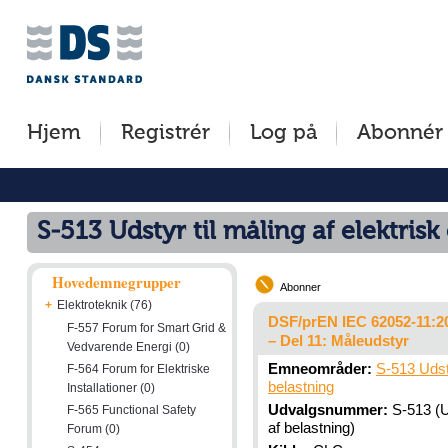
Jump
Tilgængelighed
Betingelser
to
[0]
[8]
content
»
»
[s]
Hjem
Registrér
Log på
Abonnér
»
S-513 Udstyr til måling af elektrisk
Hovedemnegrupper
Abonner
+
Elektroteknik (76)
DSF/prEN IEC 62052-11:20
F-557 Forum for Smart Grid &
– Del 11: Måleudstyr
Vedvarende Energi (0)
Emneområder:
S-513 Udstyr
F-564 Forum for Elektriske
belastning
Installationer (0)
Udvalgsnummer:
S-513 (Ud
F-565 Functional Safety
af belastning)
Forum (0)