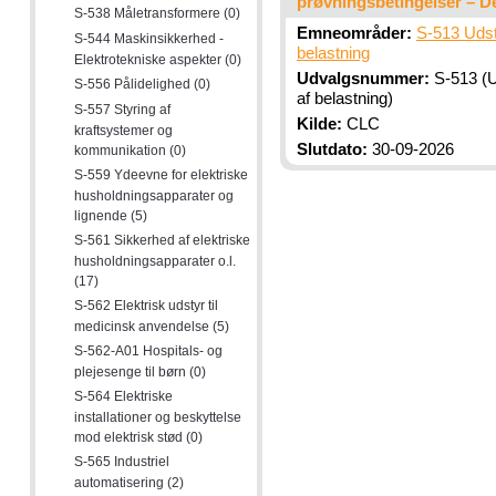
prøvningsbetingelser – De
S-538 Måletransformere (0)
Emneområder:
S-513 Udstyr
S-544 Maskinsikkerhed -
belastning
Elektrotekniske aspekter (0)
Udvalgsnummer:
S-513 (Ud
S-556 Pålidelighed (0)
af belastning)
S-557 Styring af
Kilde:
CLC
kraftsystemer og
Slutdato:
30-09-2026
kommunikation (0)
S-559 Ydeevne for elektriske
husholdningsapparater og
lignende (5)
S-561 Sikkerhed af elektriske
husholdningsapparater o.l.
(17)
S-562 Elektrisk udstyr til
medicinsk anvendelse (5)
S-562-A01 Hospitals- og
plejesenge til børn (0)
S-564 Elektriske
installationer og beskyttelse
mod elektrisk stød (0)
S-565 Industriel
automatisering (2)