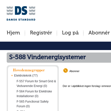
Jump
Tilgængelighed
Betingelser
to
[0]
[8]
content
»
»
[s]
Hjem
Registrér
Log på
Abonnér
»
S-588 Vindenergisystemer
Hovedemnegrupper
Abonner
+
Elektroteknik (77)
F-557 Forum for Smart Grid &
Vedvarende Energi (0)
Der er i øjeblikket ingen forslag i emneo
F-564 Forum for Elektriske
Installationer (0)
F-565 Functional Safety
Forum (0)