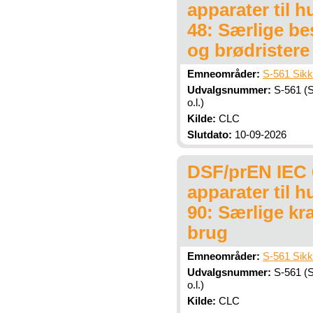
apparater til 
48: Særlige be
og brødristere
Emneområder:
S-561 Sikk
Udvalgsnummer:
S-561 (S
o.l.)
Kilde:
CLC
Slutdato:
10-09-2026
DSF/prEN IEC 6
apparater til 
90: Særlige kr
brug
Emneområder:
S-561 Sikk
Udvalgsnummer:
S-561 (S
o.l.)
Kilde:
CLC