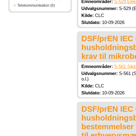
Emneområder:
S-529 Elek
+
Telekommunikation (6)
Udvalgsnummer:
S-529 (E
Kilde:
CLC
Slutdato:
10-09-2026
DSF/prEN IEC 6
husholdningsbr
krav til mikro
Emneområder:
S-561 Sikk
Udvalgsnummer:
S-561 (S
o.l.)
Kilde:
CLC
Slutdato:
10-09-2026
DSF/prEN IEC 6
husholdningsbr
bestemmelser f
til erhvervsm