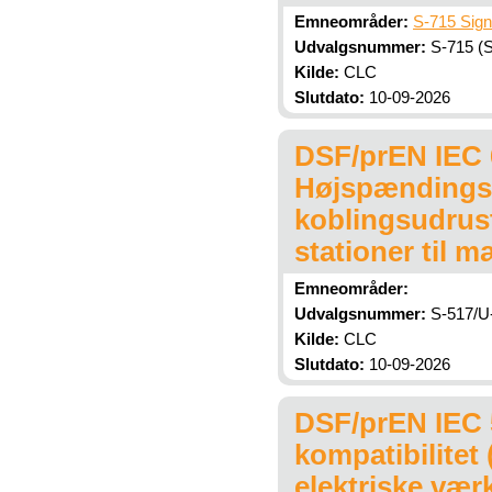
Emneområder:
S-715 Sign
Udvalgsnummer:
S-715 (Si
Kilde:
CLC
Slutdato:
10-09-2026
DSF/prEN IEC 
Højspændingsk
koblingsudrus
stationer til 
Emneområder:
Udvalgsnummer:
S-517/U-
Kilde:
CLC
Slutdato:
10-09-2026
DSF/prEN IEC 5
kompatibilitet
elektriske vær