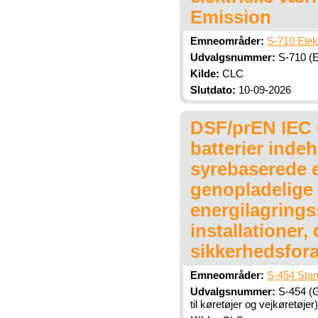
Emission
Emneområder:
S-710 Elek
Udvalgsnummer:
S-710 (El
Kilde:
CLC
Slutdato:
10-09-2026
DSF/prEN IEC 6
batterier indeh
syrebaserede el
genopladelige l
energilagrings
installationer,
sikkerhedsfora
Emneområder:
S-454 Stan
Udvalgsnummer:
S-454 (G
til køretøjer og vejkøretøjer)