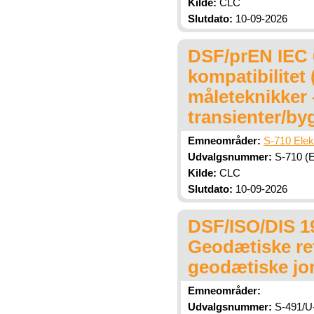
Kilde:
CLC
Slutdato:
10-09-2026
DSF/prEN IEC 
kompatibilitet
måleteknikker 
transienter/by
Emneområder:
S-710 Elek
Udvalgsnummer:
S-710 (El
Kilde:
CLC
Slutdato:
10-09-2026
DSF/ISO/DIS 19
Geodætiske ref
geodætiske jor
Emneområder:
Udvalgsnummer:
S-491/U-