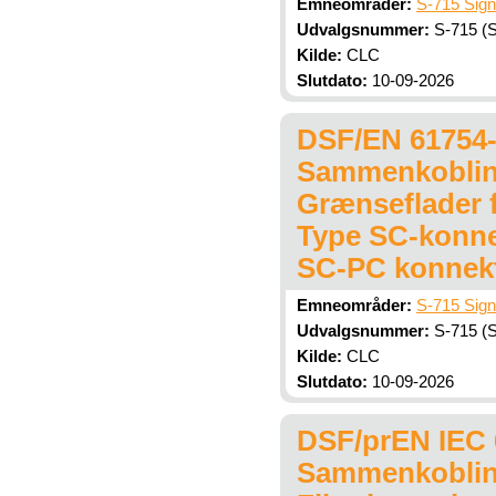
Emneområder:
S-715 Sign
Udvalgsnummer:
S-715 (Si
Kilde:
CLC
Slutdato:
10-09-2026
DSF/EN 61754-4
Sammenkobling
Grænseflader f
Type SC-konnek
SC-PC konnek
Emneområder:
S-715 Sign
Udvalgsnummer:
S-715 (Si
Kilde:
CLC
Slutdato:
10-09-2026
DSF/prEN IEC 6
Sammenkobling