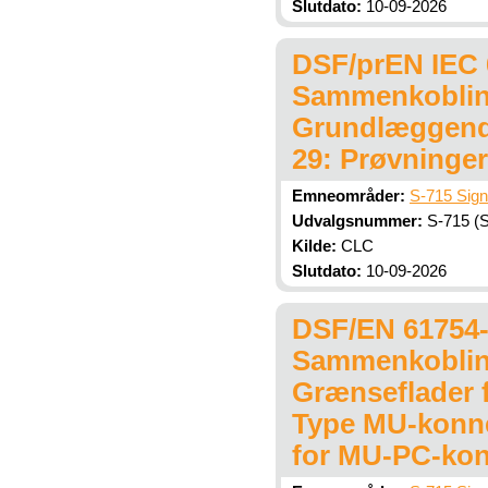
Slutdato:
10-09-2026
DSF/prEN IEC 6
Sammenkobling
Grundlæggende
29: Prøvninger 
Emneområder:
S-715 Sign
Udvalgsnummer:
S-715 (Si
Kilde:
CLC
Slutdato:
10-09-2026
DSF/EN 61754-6
Sammenkobling
Grænseflader f
Type MU-konnek
for MU-PC-kon