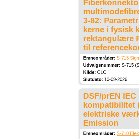
Fiberkonnektor
multimodefibr
3-82: Parametr
kerne i fysisk 
rektangulære P
til referencek
Emneområder:
S-715 Sign
Udvalgsnummer:
S-715 (Si
Kilde:
CLC
Slutdato:
10-09-2026
DSF/prEN IEC 5
kompatibilitet
elektriske vær
Emission
Emneområder:
S-710 Elek