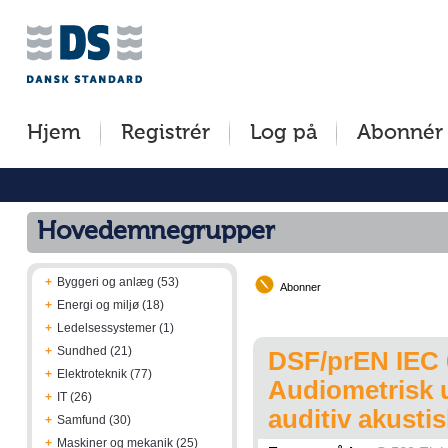
Jump
Tilgængelighed
Betingelser
to
[0]
[8]
content
»
»
[s]
Hjem
Registrér
Log på
Abonnér
»
Hovedemnegrupper
+
Byggeri og anlæg (53)
Abonner
+
Energi og miljø (18)
+
Ledelsessystemer (1)
+
Sundhed (21)
DSF/prEN IEC 6
+
Elektroteknik (77)
Audiometrisk u
+
IT (26)
auditiv akusti
+
Samfund (30)
+
Maskiner og mekanik (25)