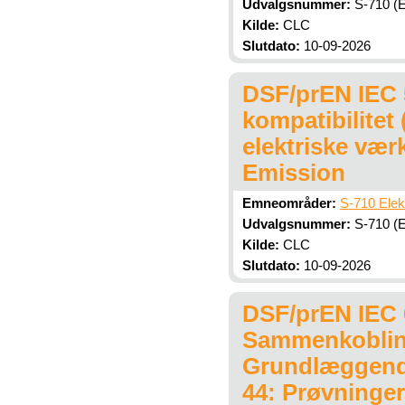
Udvalgsnummer:
S-710 (El
Kilde:
CLC
Slutdato:
10-09-2026
DSF/prEN IEC 5
kompatibilitet
elektriske vær
Emission
Emneområder:
S-710 Elek
Udvalgsnummer:
S-710 (El
Kilde:
CLC
Slutdato:
10-09-2026
DSF/prEN IEC 6
Sammenkobling
Grundlæggende
44: Prøvninger