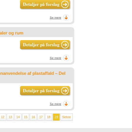
Detaljer på forslag
Se mere
aler og rum
Detaljer på forslag
Se mere
nanvendelse af plastaffald – Del
Detaljer på forslag
Se mere
12
13
14
15
16
17
18
19
Sidste