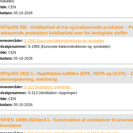
rodukter)
ilde:
CEN
lutdato:
05-10-2026
SF/prEN 350 - Holdbarhed af træ og træbaserede produkter – Prø
ræbaserede produkters holdbarhed over for biologiske stoffer
mneområder:
S-1995 Eurocode trækonstruktioner og -produkter
dvalgsnummer:
S-1995 (Eurocode trækonstruktioner og -produkter)
ilde:
CEN
lutdato:
05-10-2026
SF/prEN 1822-1 - Højeffektive luftfiltre (EPA, HEPA og ULPA) – De
deevneprøvning, mærkning
mneområder:
S-313 Ventilation i bygninger
dvalgsnummer:
S-313 (Ventilation i bygninger)
ilde:
CEN
lutdato:
05-10-2026
SF/EN 14986:2024/prA1 - Konstruktion af ventilatorer til anvende
atmosfærer