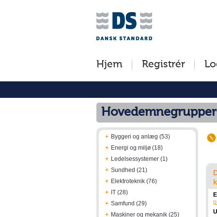
Jump
Tilgængelighed
Betingelser
to
[0]
[8]
content
»
»
[s]
Hjem
Registrér
Lo
»
Hovedemnegrupper
+
Byggeri og anlæg (53)
+
Energi og miljø (18)
+
Ledelsessystemer (1)
+
Sundhed (21)
D
+
Elektroteknik (76)
k
+
IT (28)
E
p
+
Samfund (29)
U
+
Maskiner og mekanik (25)