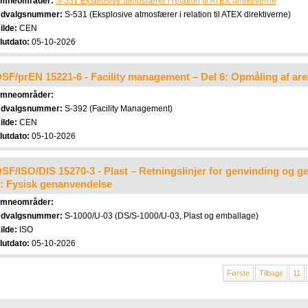
mneområder:
S-531 Eksplosive atmosfærer i relation til ATEX direktiverne
dvalgsnummer:
S-531 (Eksplosive atmosfærer i relation til ATEX direktiverne)
ilde:
CEN
lutdato:
05-10-2026
SF/prEN 15221-6 - Facility management – Del 6: Opmåling af are
mneområder:
dvalgsnummer:
S-392 (Facility Management)
ilde:
CEN
lutdato:
05-10-2026
SF/ISO/DIS 15270-3 - Plast – Retningslinjer for genvinding og ge
: Fysisk genanvendelse
mneområder:
dvalgsnummer:
S-1000/U-03 (DS/S-1000/U-03, Plast og emballage)
ilde:
ISO
lutdato:
05-10-2026
Første
Tilbage
11