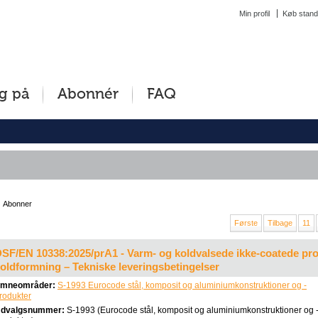
Min profil
Køb stand
g på
Abonnér
FAQ
Abonner
Første
Tilbage
11
SF/EN 10338:2025/prA1 - Varm- og koldvalsede ikke-coatede produk
oldformning – Tekniske leveringsbetingelser
mneområder:
S-1993 Eurocode stål, komposit og aluminiumkonstruktioner og -
rodukter
dvalgsnummer:
S-1993 (Eurocode stål, komposit og aluminiumkonstruktioner og 