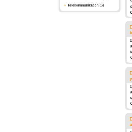
p
+
Telekommunikation (6)
K
S
D
t
E
U
K
S
D
y
E
U
K
S
D