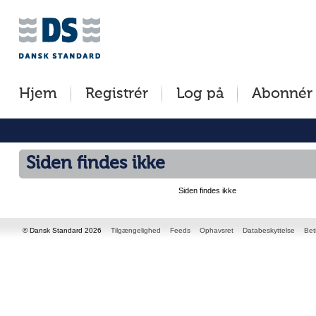
Jump
to
content
[s]
Hjem
Registrér
Log på
Abonnér
»
Siden findes ikke
Siden findes ikke
© Dansk Standard 2026
Tilgængelighed
Feeds
Ophavsret
Databeskyttelse
Bet