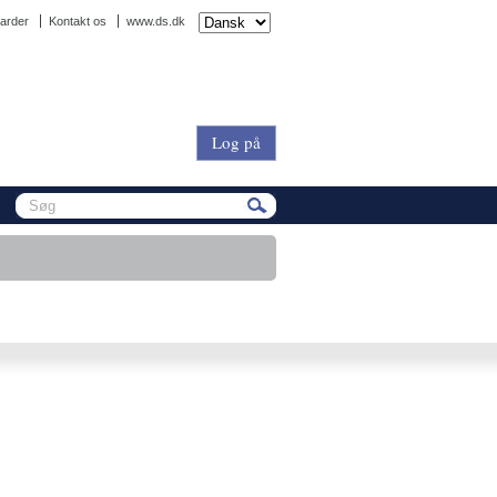
arder
Kontakt os
www.ds.dk
Log på