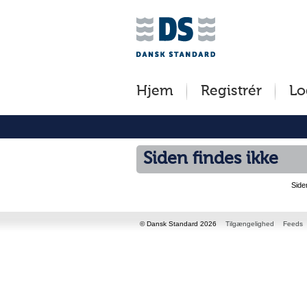
Jump
to
content
[s]
Hjem
Registrér
Lo
»
Siden findes ikke
Side
© Dansk Standard 2026
Tilgængelighed
Feeds