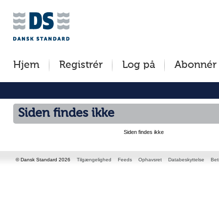
Jump
to
content
[s]
Hjem
Registrér
Log på
Abonnér
»
Siden findes ikke
Siden findes ikke
© Dansk Standard 2026
Tilgængelighed
Feeds
Ophavsret
Databeskyttelse
Bet