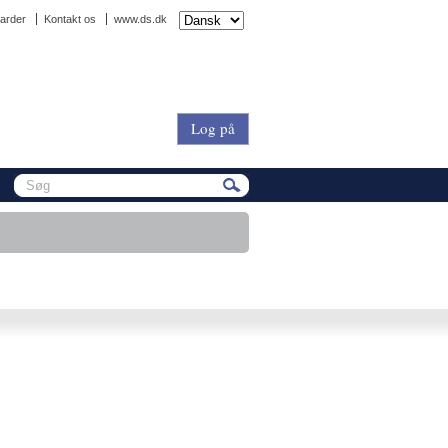
arder
Kontakt os
www.ds.dk
Log på