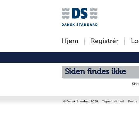
Jump
to
content
[s]
Hjem
Registrér
Lo
»
Siden findes ikke
Side
© Dansk Standard 2026
Tilgængelighed
Feeds