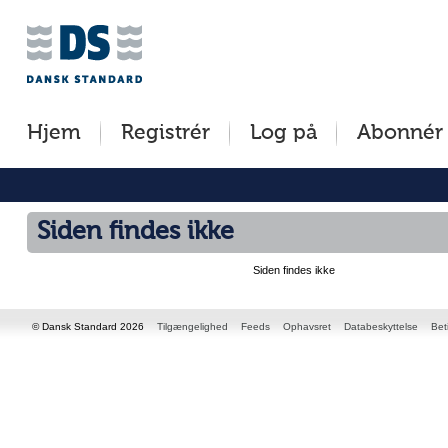
Jump
to
content
[s]
Hjem
Registrér
Log på
Abonnér
»
Siden findes ikke
Siden findes ikke
© Dansk Standard 2026
Tilgængelighed
Feeds
Ophavsret
Databeskyttelse
Bet